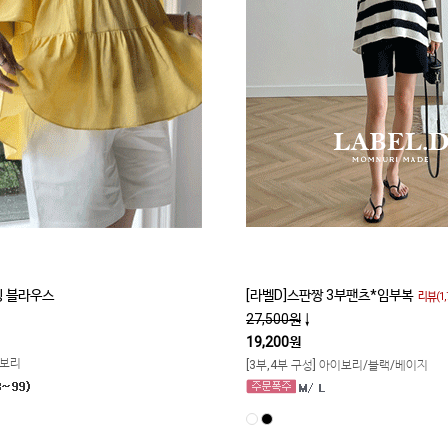
 블라우스
[라벨D]스판짱 3부팬츠*임부복
리뷰(1,
27,500원
↓
19,200원
이보리
[3부,4부 구성] 아이보리/블랙/베이지