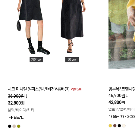
시크 미니멀 원피스(일반버젼V롱버젼)
임부복*코렐셔링
리뷰(90)
46,900원
↓
36,900원
↓
42,800원
32,800원
옐로우/블랙/아
블랙/베이지/카키