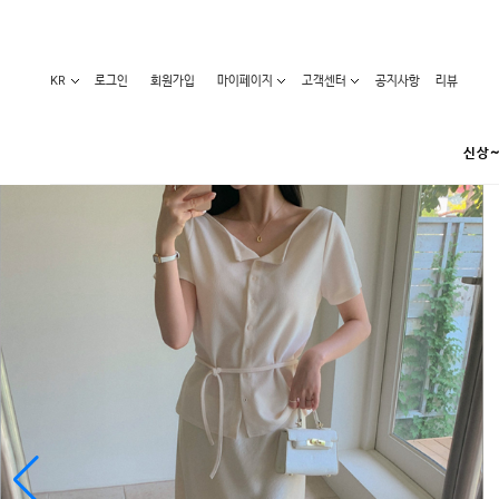
KR
로그인
회원가입
마이페이지
고객센터
공지사항
리뷰
신상~
카테고리
베스트100
원피스
코디아이템
라벨디
블라우스/니트
특가상품
오늘발송
티/나시
홈웨어
세일50-80%
아우터
요가복
임산부화장품
임산부하의
수영복
1+1세일
레깅스/스타킹
언더웨어
기획전
수유복
앱특가