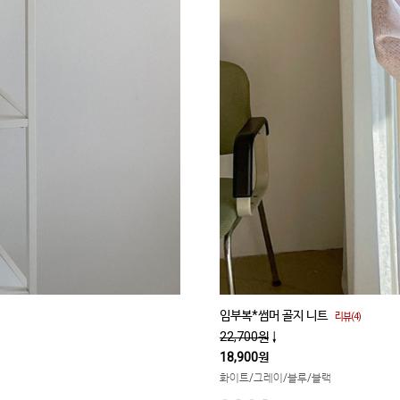
임부복*썸머 골지 니트
리뷰(4)
22,700원
↓
18,900원
화이트/그레이/블루/블랙