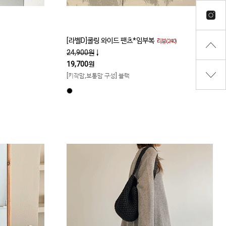
[라벨D]쿨링 와이드 팬츠*임부복
리뷰(240)
24,900원
↓
19,700원
[키작맘,보통맘 구성] 블랙