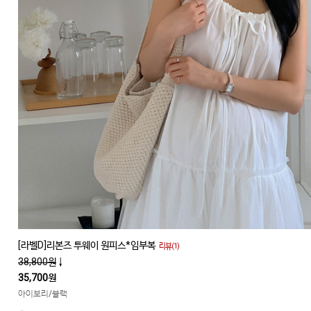
[라벨D]리본즈 투웨이 원피스*임부복
리뷰(1)
38,800원
↓
35,700원
아이보리/블랙