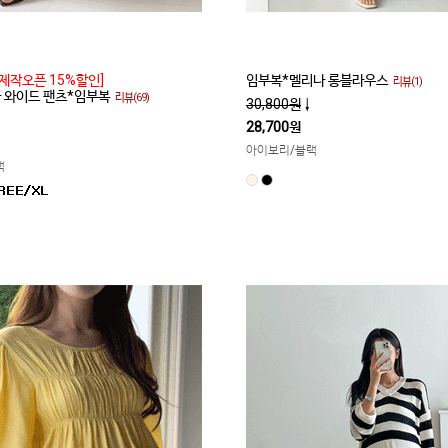
제작오픈 15%할인]
임부복*멜리나 롱블라우스
리뷰(1)
쿨 와이드 팬츠*임부복
리뷰(69)
30,800원
↓
28,700원
아이보리/블랙
랙