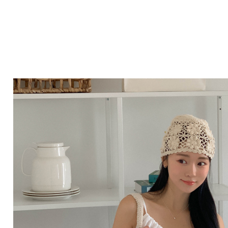
Q&A
제휴/광고문의
배송조회
구매금액별사은품
고객의소리
카드결제조회
마이페이지
로그인
회원가입
마이페이지
장바구니
개인결제