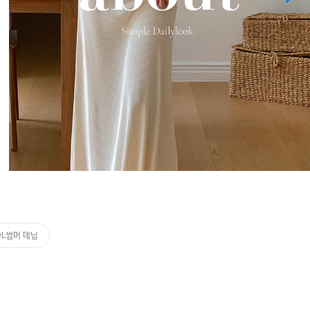
OL썸머 데님