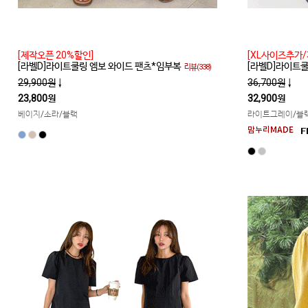
[제작오픈 20%할인]
[XL사이즈추가/
[라벨D]라이트쿨링 엠보 와이드 팬츠*임부복
[라벨D]라이트
리뷰(338)
29,900원
↓
36,700원
↓
23,800원
32,900원
베이지/소라/블랙
라이트그레이/블