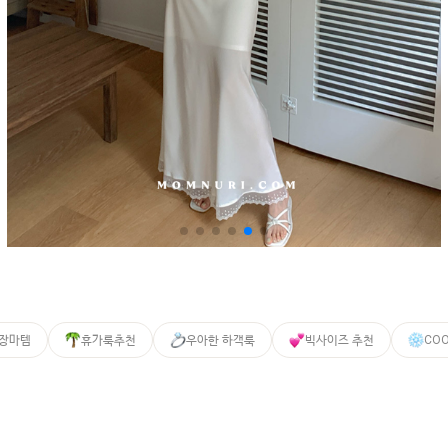
 장마템
휴가룩추천
우아한 하객룩
빅사이즈 추천
CO