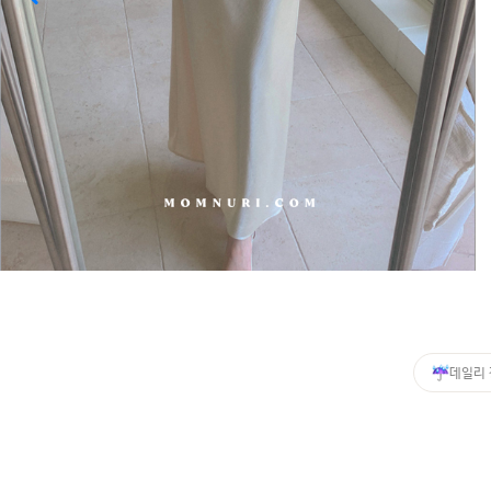
커뮤니티
이벤트
리뷰
맘누리뉴스
다이어리
리얼체험단모집
만삭사진컨테스트
아기사진컨테스트
고객센터 1661-5260
데일리
미확인입금자보기
공지사항
자주묻는질문
이용안내