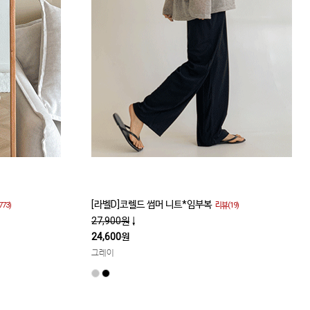
[라벨D]코렐드 썸머 니트*임부복
773)
리뷰(19)
27,900원
↓
24,600원
그레이