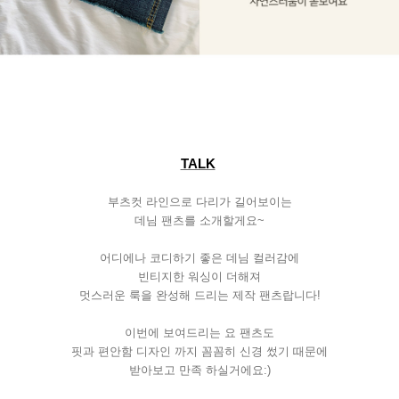
TALK
부츠컷
라인으로
다리가
길어보이는
데님
팬츠를
소개할게요
~
어디에나
코디하기
좋은
데님
컬러감에
빈티지한
워싱이
더해져
멋스러운
룩을
완성해
드리는
제작
팬츠랍니다
!
이번에
보여드리는
요
팬츠도
핏과
편안함
디자인
까지
꼼꼼히
신경
썼기
때문에
받아보고
만족
하실거에요
:)