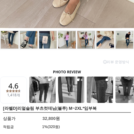
[라벨D]리얼슬림 부츠컷데님(블루) M~2XL*임부복
상품가
32,800원
적립금
1%(320원)