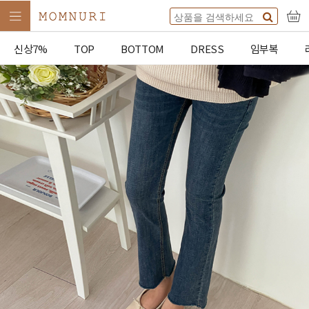
신상7%
TOP
BOTTOM
DRESS
임부복