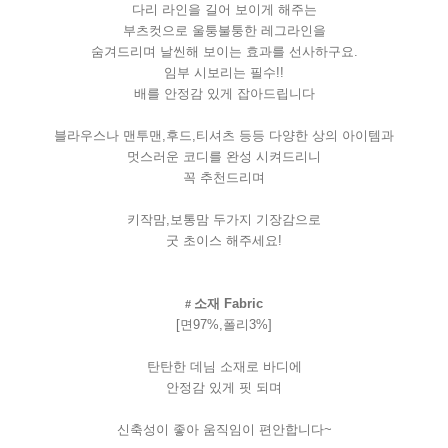
다리
라인을
길어
보이게
해주는
부츠컷으로
울퉁불퉁한
레그라인을
숨겨드리며
날씬해
보이는
효과를
선사하구요
.
임부
시보리는
필수
!!
배를
안정감
있게
잡아드립니다
블라우스나
맨투맨
,
후드
,
티셔츠
등등
다양한
상의
아이템과
멋스러운
코디를
완성
시켜드리니
꼭
추천드리며
키작맘
,
보통맘
두가지
기장감으로
굿
초이스
해주세요
!
소재
Fabric
#
[
면
97%,
폴리
3%]
탄탄한
데님
소재로
바디에
안정감
있게
핏
되며
신축성이
좋아
움직임이
편안합니다
~