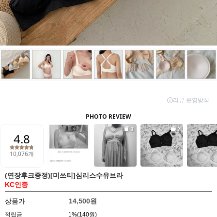
(연장후크증정)[미쓰티]심리스수유브라
KC인증
상품가
14,500원
적립금
1%(140원)