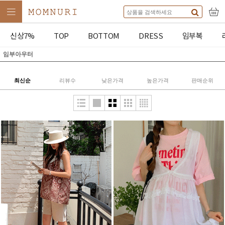
신상7%
TOP
BOTTOM
DRESS
임부복
임부아우터
최신순
리뷰수
낮은가격
높은가격
판매순위