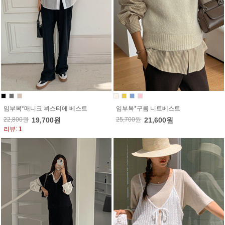
임부복*매니크 뷔스티에 베스트
임부복*구름 니트베스트
22,800원
19,700원
25,700원
21,600원
리뷰: 1