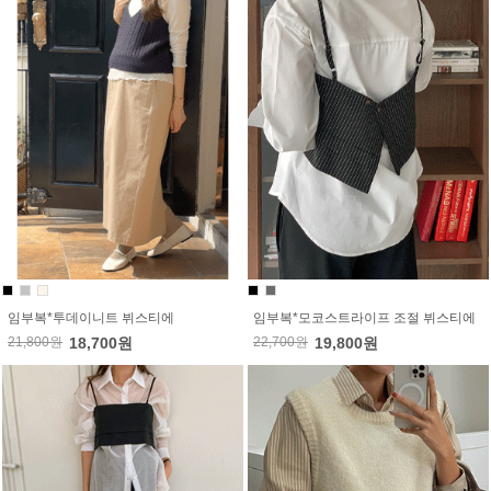
임부복*투데이니트 뷔스티에
임부복*모코스트라이프 조절 뷔스티에
21,800원
18,700원
22,700원
19,800원