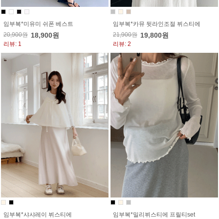
임부복*미유미 쉬폰 베스트
임부복*카뮤 뒷라인조절 뷔스티에
20,900원
18,900원
21,900원
19,800원
리뷰: 1
리뷰: 2
임부복*샤샤레이 뷔스티에
임부복*밀리뷔스티에 프릴티set