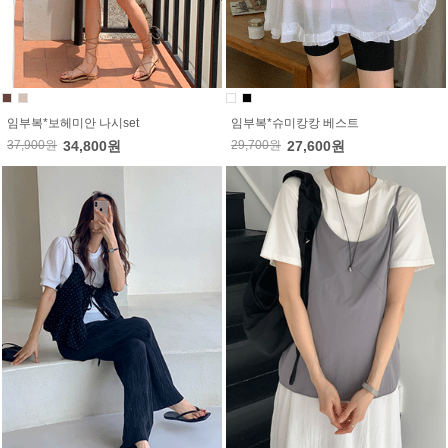
임부복*보헤미안 나시set
임부복*슈미캉캉 베스트
37,900원
34,800원
29,700원
27,600원