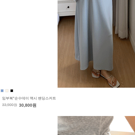
임부복*순수데이 맥시 밴딩스커트
33,900원
30,800원