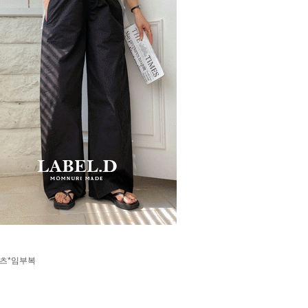
팬츠*임부복