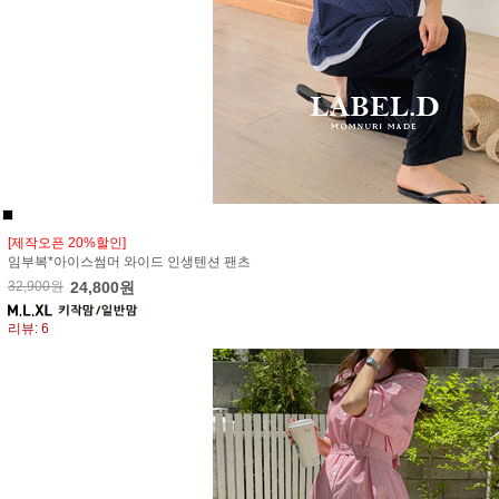
[제작오픈 20%할인]
임부복*아이스썸머 와이드 인생텐션 팬츠
32,900원
24,800원
리뷰: 6