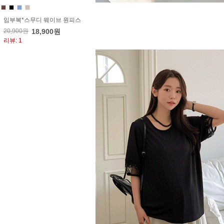
임부복*스무디 웨이브 원피스
20,900원
18,900원
리뷰: 1