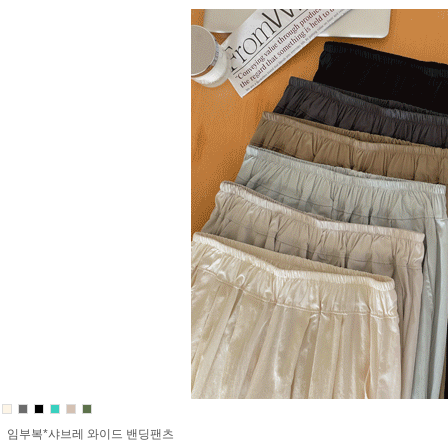
임부복*샤브레 와이드 밴딩팬츠