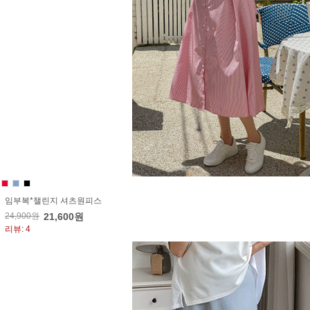
임부복*챌린지 셔츠원피스
24,900원
21,600원
리뷰: 4