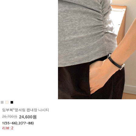
임부복*옆셔링 캡내장 나시티
26,700원
24,600원
리뷰: 2