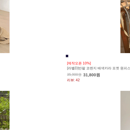
[제작오픈 10%]
[라벨D]반팔 코렌지 배색카라 포켓 원피
35,900원
31,800원
리뷰: 42