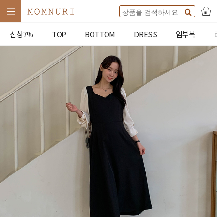
신상7%
TOP
BOTTOM
DRESS
임부복