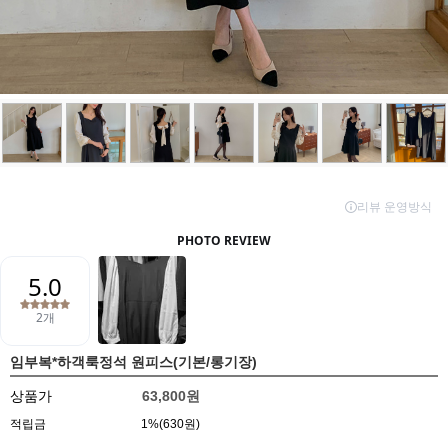
임부복*하객룩정석 원피스(기본/롱기장)
상품가
63,800원
적립금
1%(630원)