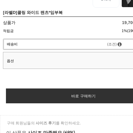
[라벨D]쿨링 와이드 팬츠*임부복
상품가
19,7
적립금
1%(19
배송비
(조건)
옵션
바로 구매하기