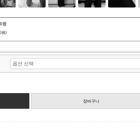
00원
0원)
장바구니