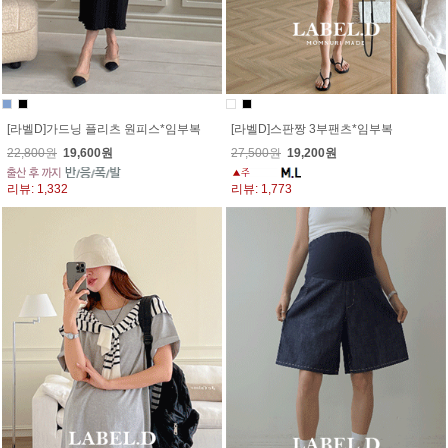
[라벨D]가드닝 플리츠 원피스*임부복
[라벨D]스판짱 3부팬츠*임부복
22,800원
19,600원
27,500원
19,200원
리뷰: 1,332
리뷰: 1,773