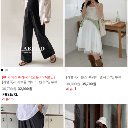
[XL사이즈추가/제작오픈 15%할인]
[라벨D]리본즈 투웨이 원피스*임부복
[라벨D]라이트쿨 와이드 팬츠*임부복
38,800원
35,700원
36,700원
32,900원
리뷰: 1
리뷰: 69