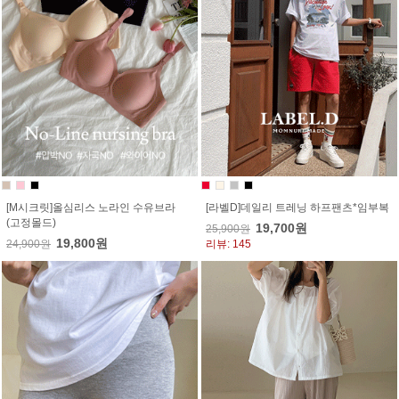
[M시크릿]올심리스 노라인 수유브라
[라벨D]데일리 트레닝 하프팬츠*임부복
(고정몰드)
19,700원
25,900원
19,800원
24,900원
리뷰: 145