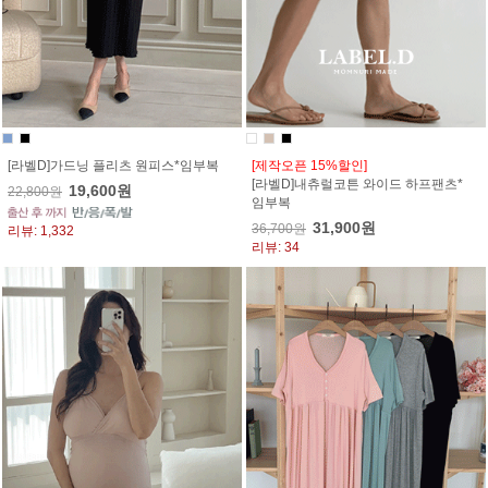
[라벨D]가드닝 플리츠 원피스*임부복
[제작오픈 15%할인]
[라벨D]내츄럴코튼 와이드 하프팬츠*
19,600원
22,800원
임부복
31,900원
36,700원
리뷰: 1,332
리뷰: 34