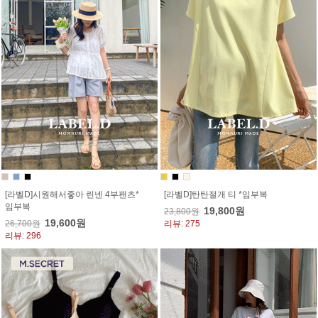
[라벨D]시원해서좋아 린넨 4부팬츠*
[라벨D]탄탄절개 티 *임부복
임부복
19,800원
23,800원
19,600원
26,700원
리뷰: 275
리뷰: 296