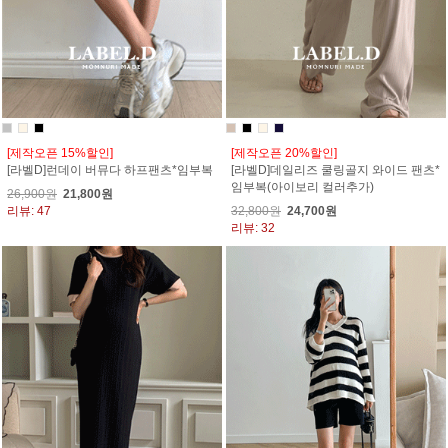
[제작오픈 15%할인]
[제작오픈 20%할인]
[라벨D]런데이 버뮤다 하프팬츠*임부복
[라벨D]데일리즈 쿨링골지 와이드 팬츠*
임부복(아이보리 컬러추가)
26,900원
21,800원
리뷰: 47
32,800원
24,700원
리뷰: 32