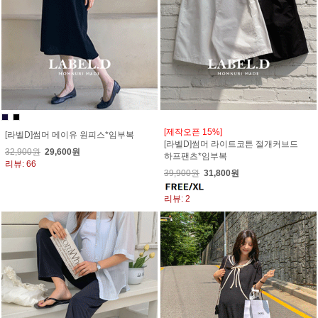
[제작오픈 15%]
[라벨D]썸머 메이유 원피스*임부복
[라벨D]썸머 라이트코튼 절개커브드
32,900원
29,600원
하프팬츠*임부복
리뷰: 66
39,900원
31,800원
리뷰: 2