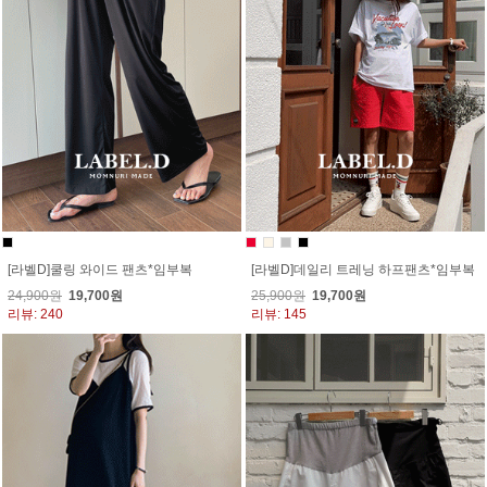
[라벨D]쿨링 와이드 팬츠*임부복
[라벨D]데일리 트레닝 하프팬츠*임부복
24,900원
19,700원
25,900원
19,700원
리뷰: 240
리뷰: 145