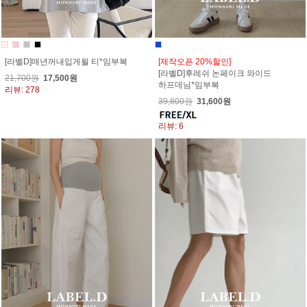
[라벨D]매년꺼내입게될 티*임부복
[제작오픈 20%할인]
[라벨D]후레쉬 논페이크 와이드
21,700원
17,500원
하프데님*임부복
리뷰: 278
39,800원
31,600원
리뷰: 6