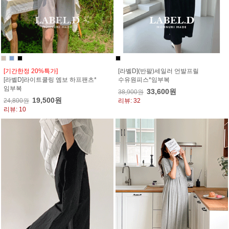
[기간한정 20%특가]
[라벨D](반팔)세일러 언발프릴
[라벨D]라이트쿨링 엠보 하프팬츠*
수유원피스*임부복
임부복
33,600원
38,900원
19,500원
24,800원
리뷰: 32
리뷰: 10