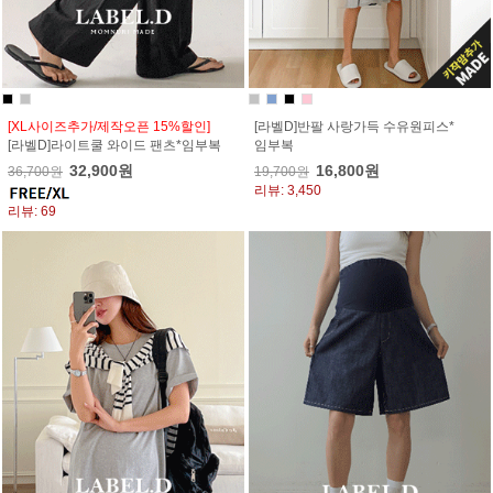
[XL사이즈추가/제작오픈 15%할인]
[라벨D]반팔 사랑가득 수유원피스*
[라벨D]라이트쿨 와이드 팬츠*임부복
임부복
32,900원
16,800원
36,700원
19,700원
리뷰: 3,450
리뷰: 69