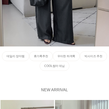
데일리 장마템
휴가룩추천
우아한 하객룩
빅사이즈 추천
COOL썸머 데님
NEW ARRIVAL