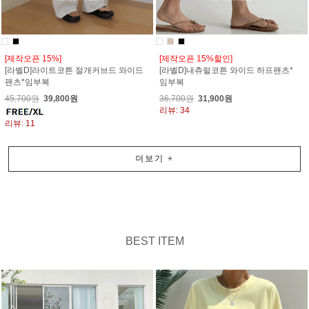
[제작오픈 15%]
[제작오픈 15%할인]
[라벨D]라이트코튼 절개커브드 와이드
[라벨D]내츄럴코튼 와이드 하프팬츠*
팬츠*임부복
임부복
45,700원
39,800원
36,700원
31,900원
리뷰: 34
리뷰: 11
더보기
+
BEST ITEM