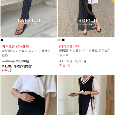
[제작오픈 10%]
[제작오픈 20%할인]
[라벨D]엠보쿨링 가디건세트 원피스*
임부복*아이스썸머 와이드 인생텐션
임부복
팬츠
43,900원
38,700원
32,900원
24,800원
리뷰: 46
리뷰: 6