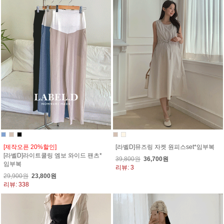
[제작오픈 20%할인]
[라벨D]뮤즈링 자켓 원피스set*임부복
[라벨D]라이트쿨링 엠보 와이드 팬츠*
39,800원
36,700원
임부복
리뷰: 3
29,900원
23,800원
리뷰: 338