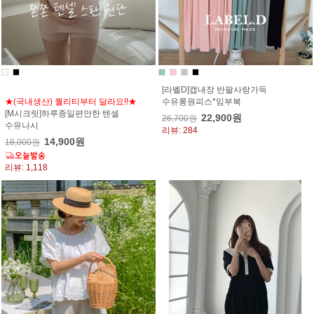
[라벨D]캡내장 반팔사랑가득
★(국내생산) 퀄리티부터 달라요!!★
수유롱원피스*임부복
[M시크릿]하루종일편안한 텐셀
22,900원
26,700원
수유나시
리뷰: 284
14,900원
18,000원
리뷰: 1,118