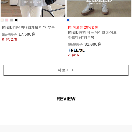
[라벨D]매년꺼내입게될 티*임부복
[제작오픈 20%할인]
[라벨D]후레쉬 논페이크 와이드
17,500원
21,700원
하프데님*임부복
리뷰: 278
31,600원
39,800원
리뷰: 6
더보기
+
REVIEW