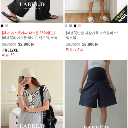
[XL사이즈추가/제작오픈 15%할인]
[라벨D]반팔 사랑가득 수유원피스*
[라벨D]라이트쿨 와이드 팬츠*임부복
임부복
32,900원
16,800원
36,700원
19,700원
리뷰: 3,450
리뷰: 69