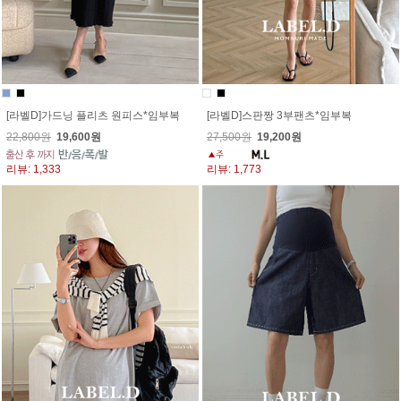
[라벨D]가드닝 플리츠 원피스*임부복
[라벨D]스판짱 3부팬츠*임부복
22,800원
19,600원
27,500원
19,200원
리뷰: 1,333
리뷰: 1,773