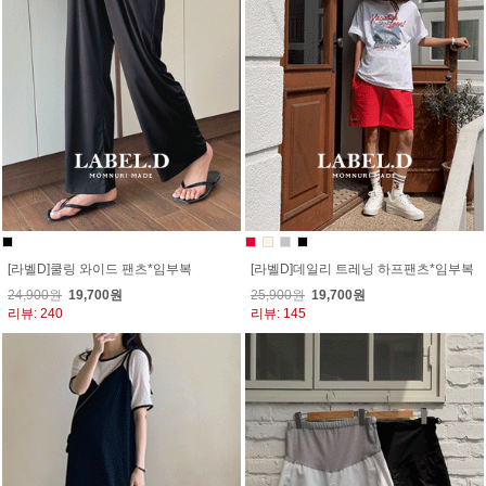
[라벨D]쿨링 와이드 팬츠*임부복
[라벨D]데일리 트레닝 하프팬츠*임부복
24,900원
19,700원
25,900원
19,700원
리뷰: 240
리뷰: 145