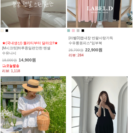
[라벨D]캡내장 반팔사랑가득
★(국내생산) 퀄리티부터 달라요!!★
수유롱원피스*임부복
[M시크릿]하루종일편안한 텐셀
22,900원
26,700원
수유나시
리뷰: 284
14,900원
18,000원
리뷰: 1,118