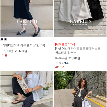
[제작오픈 15%]
[라벨D]썸머 메이유 원피스*임부복
[라벨D]썸머 라이트코튼 절개커브드
32,900원
29,600원
하프팬츠*임부복
리뷰: 66
39,900원
31,800원
리뷰: 2