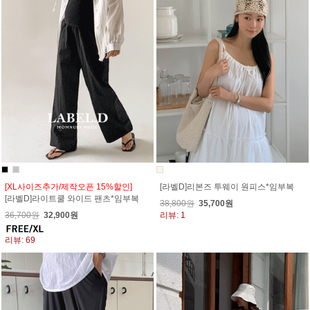
[XL사이즈추가/제작오픈 15%할인]
[라벨D]리본즈 투웨이 원피스*임부복
[라벨D]라이트쿨 와이드 팬츠*임부복
38,800원
35,700원
36,700원
32,900원
리뷰: 1
리뷰: 69