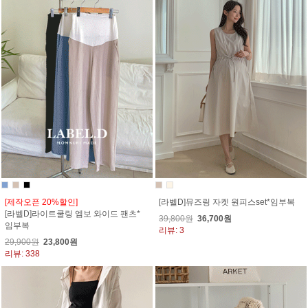
[제작오픈 20%할인]
[라벨D]뮤즈링 자켓 원피스set*임부복
[라벨D]라이트쿨링 엠보 와이드 팬츠*
39,800원
36,700원
임부복
리뷰: 3
29,900원
23,800원
리뷰: 338