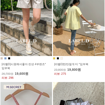
[라벨D]시원해서좋아 린넨 4부팬츠*
[라벨D]탄탄절개 티 *임부복
임부복
19,800원
23,800원
19,600원
26,700원
리뷰: 275
리뷰: 296