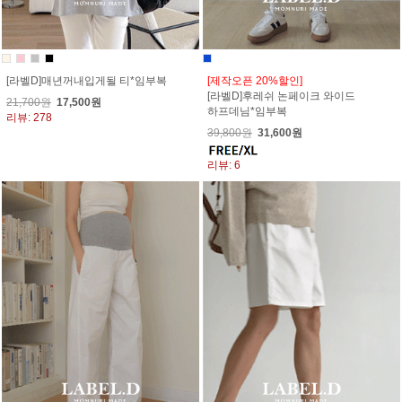
[라벨D]매년꺼내입게될 티*임부복
[제작오픈 20%할인]
[라벨D]후레쉬 논페이크 와이드
21,700원
17,500원
하프데님*임부복
리뷰: 278
39,800원
31,600원
리뷰: 6