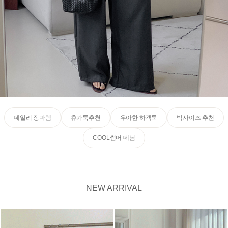
데일리 장마템
휴가룩추천
우아한 하객룩
빅사이즈 추천
COOL썸머 데님
NEW ARRIVAL