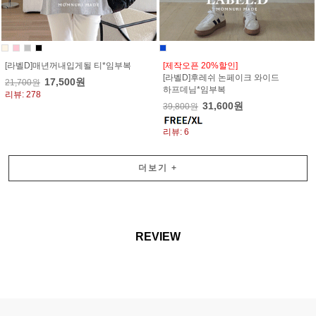
[라벨D]매년꺼내입게될 티*임부복
[제작오픈 20%할인]
[라벨D]후레쉬 논페이크 와이드
17,500원
21,700원
하프데님*임부복
리뷰: 278
31,600원
39,800원
리뷰: 6
더보기
+
REVIEW