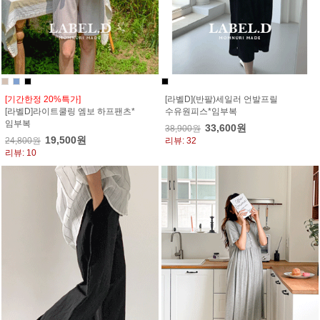
[기간한정 20%특가]
[라벨D](반팔)세일러 언발프릴
[라벨D]라이트쿨링 엠보 하프팬츠*
수유원피스*임부복
임부복
33,600원
38,900원
19,500원
24,800원
리뷰: 32
리뷰: 10