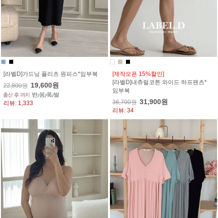
[라벨D]가드닝 플리츠 원피스*임부복
[제작오픈 15%할인]
[라벨D]내츄럴코튼 와이드 하프팬츠*
19,600원
22,800원
임부복
31,900원
36,700원
리뷰: 1,333
리뷰: 34