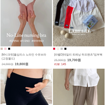
[M시크릿]올심리스 노라인 수유브라
[라벨D]데일리 트레닝 하프팬츠*임부복
(고정몰드)
19,700원
25,900원
19,800원
24,900원
리뷰: 145