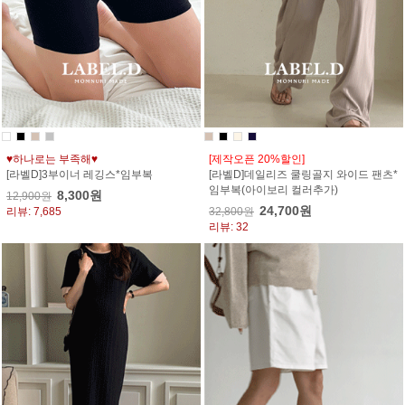
♥하나로는 부족해♥
[제작오픈 20%할인]
[라벨D]3부이너 레깅스*임부복
[라벨D]데일리즈 쿨링골지 와이드 팬츠*
임부복(아이보리 컬러추가)
8,300원
12,900원
24,700원
리뷰: 7,685
32,800원
리뷰: 32