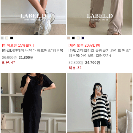
[제작오픈 15%할인]
[제작오픈 20%할인]
[라벨D]런데이 버뮤다 하프팬츠*임부복
[라벨D]데일리즈 쿨링골지 와이드 팬츠*
임부복(아이보리 컬러추가)
26,900원
21,800원
리뷰: 47
32,800원
24,700원
리뷰: 32