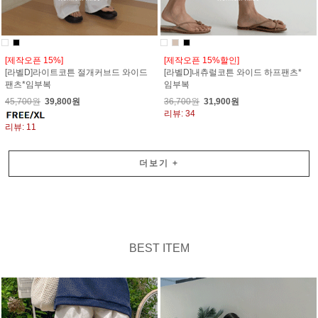
[제작오픈 15%]
[제작오픈 15%할인]
[라벨D]라이트코튼 절개커브드 와이드
[라벨D]내츄럴코튼 와이드 하프팬츠*
팬츠*임부복
임부복
45,700원
39,800원
36,700원
31,900원
리뷰: 34
리뷰: 11
더보기
+
BEST ITEM