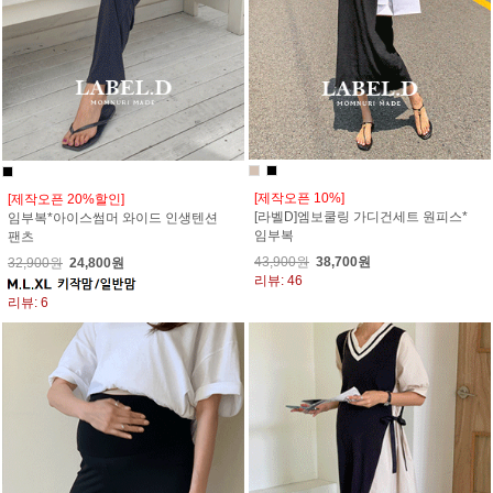
[제작오픈 10%]
[제작오픈 20%할인]
[라벨D]엠보쿨링 가디건세트 원피스*
임부복*아이스썸머 와이드 인생텐션
임부복
팬츠
43,900원
38,700원
32,900원
24,800원
리뷰: 46
리뷰: 6