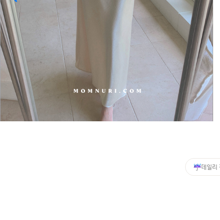
커뮤니티
이벤트
리뷰
맘누리뉴스
다이어리
리얼체험단모집
만삭사진컨테스트
아기사진컨테스트
고객센터 1661-5260
데일리
미확인입금자보기
공지사항
자주묻는질문
이용안내