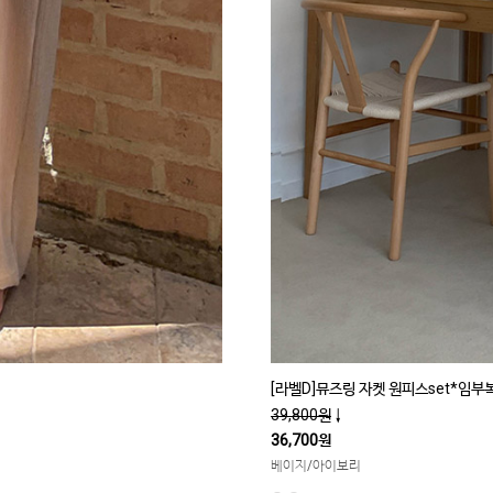
[라벨D]뮤즈링 자켓 원피스set*임부
39,800원
↓
36,700원
베이지/아이보리