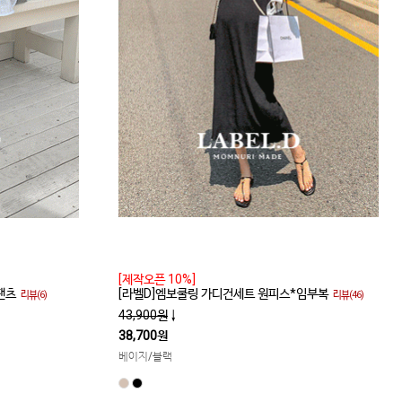
[제작오픈 10%]
팬츠
[라벨D]엠보쿨링 가디건세트 원피스*임부복
리뷰(6)
리뷰(46)
43,900원
↓
38,700원
베이지/블랙