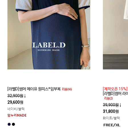
[라벨D]썸머 메이유 원피스*임부복
[제작오픈 15%]
리뷰(66)
[라벨D]썸머 
32,900원
↓
리뷰(2)
29,600원
39,900원
↓
네이비/블랙
31,800원
화이트/블랙