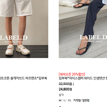
[제작오픈 20%할인]
라이트코튼 절개커브드 하프팬츠*임부복
임부복*아이스썸머 와이드 인생텐션 
32,900원
↓
24,800원
블랙