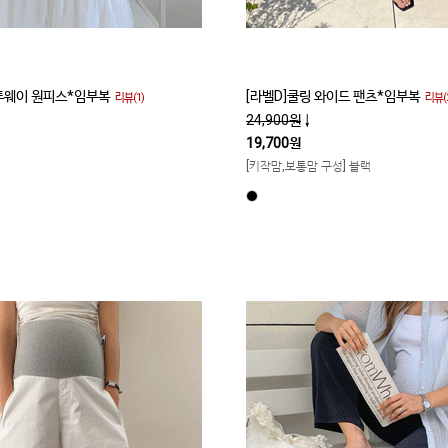
 투웨이 원피스*임부복
[라벨D]쿨링 와이드 팬츠*임부복
리뷰(1)
리뷰(2
24,900원
↓
19,700원
[키작맘,보통맘 구성] 블랙