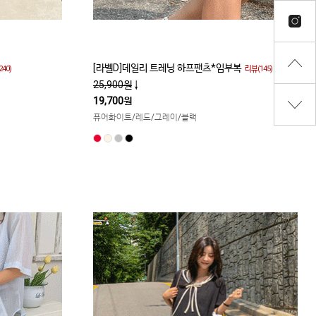
[라벨D]데일리 트레닝 하프팬츠*임부복
40)
리뷰(145)
25,900원
↓
19,700원
퓨어화이트/레드/그레이/블랙