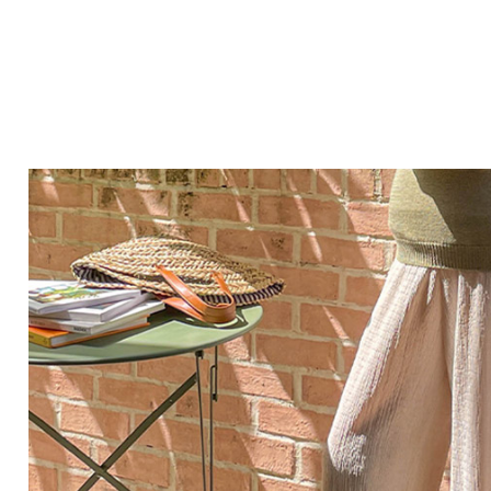
Q&A
제휴/광고문의
배송조회
구매금액별사은품
고객의소리
카드결제조회
마이페이지
로그인
회원가입
마이페이지
장바구니
개인결제