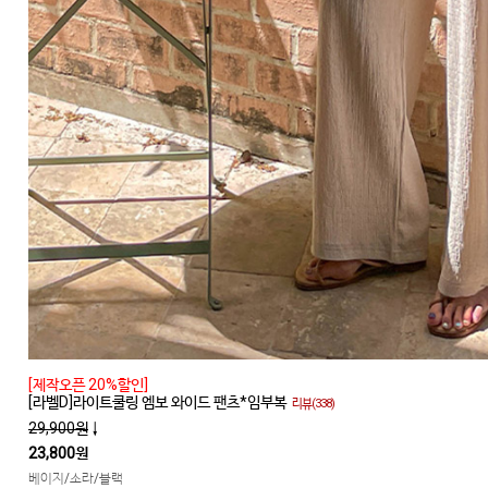
[제작오픈 20%할인]
[라벨D]라이트쿨링 엠보 와이드 팬츠*임부복
리뷰(338)
29,900원
↓
23,800원
베이지/소라/블랙