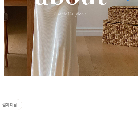
OL썸머 데님