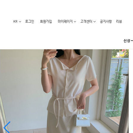
KR
로그인
회원가입
마이페이지
고객센터
공지사항
리뷰
신상~
카테고리
베스트100
원피스
코디아이템
라벨디
블라우스/니트
특가상품
오늘발송
티/나시
홈웨어
세일50-80%
아우터
요가복
임산부화장품
임산부하의
수영복
1+1세일
레깅스/스타킹
언더웨어
기획전
수유복
앱특가