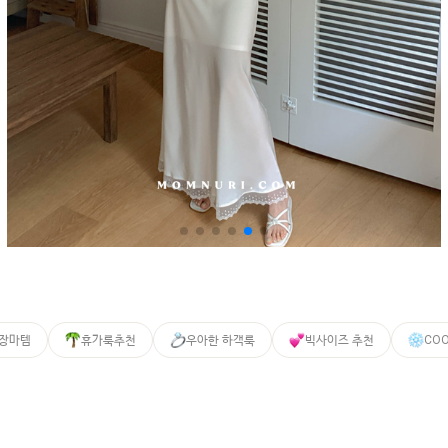
 장마템
휴가룩추천
우아한 하객룩
빅사이즈 추천
CO