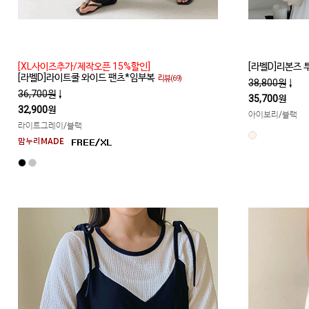
[XL사이즈추가/제작오픈 15%할인]
[라벨D]리본즈
[라벨D]라이트쿨 와이드 팬츠*임부복
리뷰(69)
38,800원
↓
36,700원
↓
35,700원
32,900원
아이보리/블랙
라이트그레이/블랙